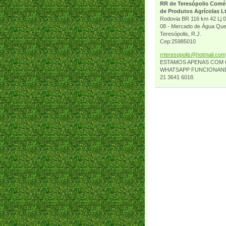
RR de Teresópolis Comé
de Produtos Agrícolas L
Rodovia BR 116 km 42 Lj 0
08 - Mercado de Água Que
Teresópolis, R.J.
Cep:25985010
rrtereso
polis@ho
tmail.co
m
ESTAMOS APENAS COM
WHATSAPP FUNCIONAN
21 3641 6018.