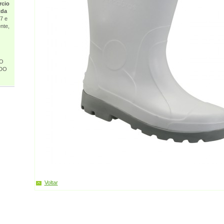
rcio
tda
7 e
nte,
 O
DO
Voltar