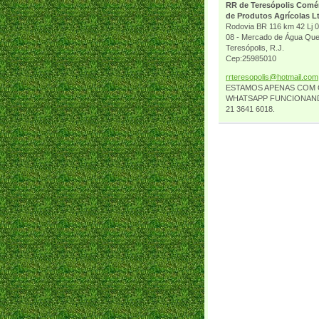
RR de Teresópolis Comé
de Produtos Agrícolas L
Rodovia BR 116 km 42 Lj 0
08 - Mercado de Água Que
Teresópolis, R.J.
Cep:25985010
rrtereso
polis@ho
tmail.co
m
ESTAMOS APENAS COM
WHATSAPP FUNCIONAN
21 3641 6018.