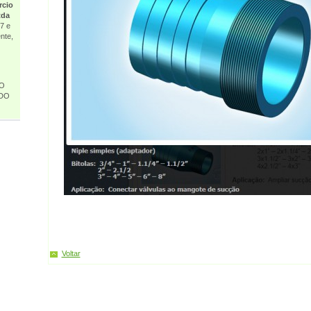
rcio
tda
7 e
nte,
 O
DO
Voltar