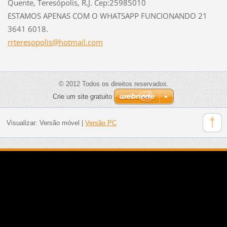
Quente, Teresópolis, R.J. Cep:25985010
ESTAMOS APENAS COM O WHATSAPP FUNCIONANDO 21
3641 6018.
rrtereso
polis@ho
tmail.co
m
© 2012 Todos os direitos reservados.
Crie um site gratuito
Visualizar:
Versão móvel
|
Versão PC