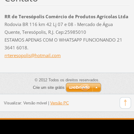
RR de Teresópolis Comércio de Produtos Agrícolas Ltda
Rodovia BR 116 km 42 Lj 07 e 08 - Mercado de Água
Quente, Teresópolis, R.J. Cep:25985010
ESTAMOS APENAS COM O WHATSAPP FUNCIONANDO 21
3641 6018.
rrtereso
polis@ho
tmail.co
m
© 2012 Todos os direitos reservados.
Crie um site grátis
Visualizar:
Versão móvel
|
Versão PC