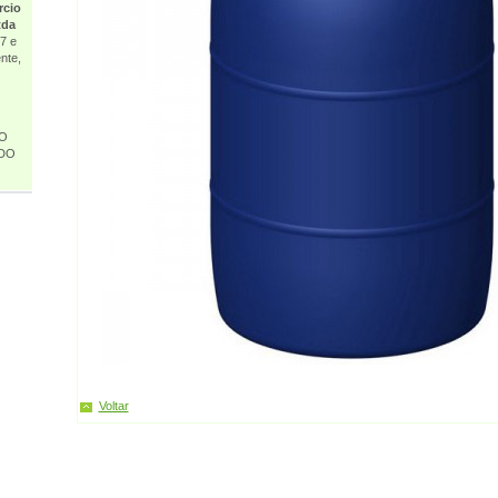
rcio
tda
7 e
nte,
 O
DO
Voltar