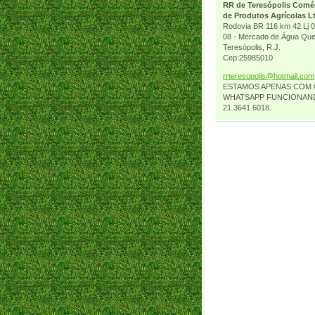
RR de Teresópolis Comé
de Produtos Agrícolas L
Rodovia BR 116 km 42 Lj 0
08 - Mercado de Água Que
Teresópolis, R.J.
Cep:25985010
rrtereso
polis@ho
tmail.co
m
ESTAMOS APENAS COM
WHATSAPP FUNCIONAN
21 3641 6018.