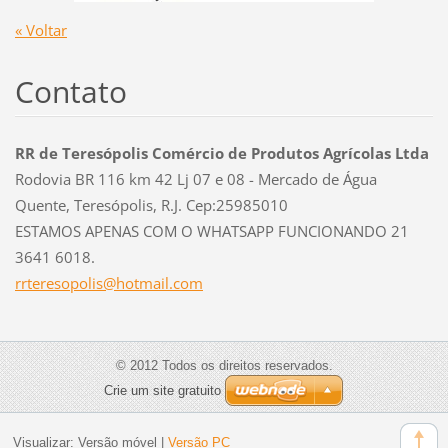
« Voltar
Contato
RR de Teresópolis Comércio de Produtos Agrícolas Ltda
Rodovia BR 116 km 42 Lj 07 e 08 - Mercado de Água
Quente, Teresópolis, R.J. Cep:25985010
ESTAMOS APENAS COM O WHATSAPP FUNCIONANDO 21
3641 6018.
rrtereso
polis@ho
tmail.co
m
© 2012 Todos os direitos reservados.
Crie um site gratuito
Visualizar:
Versão móvel
|
Versão PC